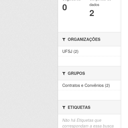
0
dados
2
ORGANIZAÇÕES
UFSJ (2)
GRUPOS
Contratos e Convênios (2)
ETIQUETAS
Não há Etiquetas que
correspondam a essa busca