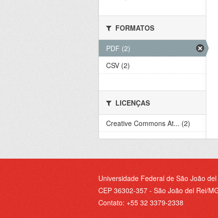
FORMATOS
PDF (2)
CSV (2)
LICENÇAS
Creative Commons At... (2)
Universidade Federal de São João del
CEP 36302-357 - São João del Rei/MG 
Contato: +55 32 3379-2338